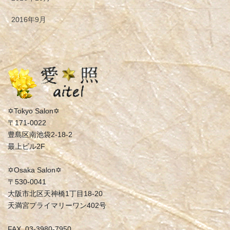
2016年9月
✡Tokyo Salon✡
〒171-0022
豊島区南池袋2-18-2
最上ビル2F
✡Osaka Salon✡
〒530-0041
大阪市北区天神橋1丁目18-20
天満宮プライマリーワン402号
FAX. 03-3980-7950